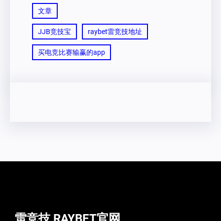
文章
JJB竞技宝
raybet雷竞技地址
买电竞比赛输赢的app
雷竞技 RAYBET官网