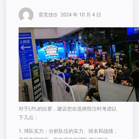
雷竞技
2024 年 10 月 4 日
对于LPL的比赛，建议您在选择投注时考虑以
下几点：
1. 球队实力：分析队伍的实力、排名和战绩，