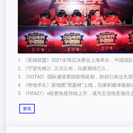
1. 《英雄联盟》2021全球总决赛在上海举办，中国战队
2. 《守望先锋2》正式公布，玩家期待已久。
3. 《DOTA2》国际邀请赛因疫情延期，粉丝们表达失
4. 《绝地求生》新地图“黑森林”上线，玩家积极体验新
5. 《FIFA21》e联赛热度持续上升，成为主流电竞项目
资讯