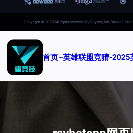
跳
至
内
首页–英雄联盟竞猜-2025
容