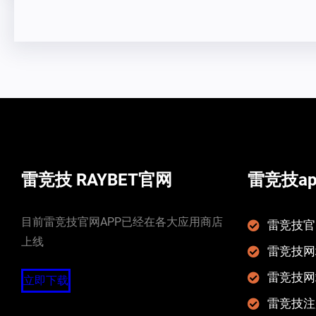
雷竞技 RAYBET官网
雷竞技ap
目前雷竞技官网APP已经在各大应用商店
雷竞技官
上线
雷竞技网
雷竞技网
立即下载
雷竞技注