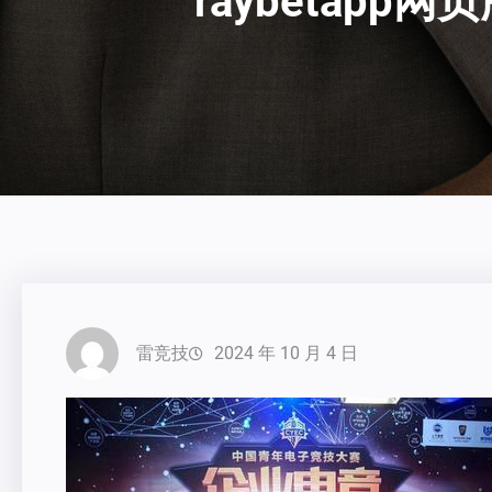
raybetap
雷竞技
2024 年 10 月 4 日