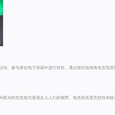
活动。参与者在电子游戏中进行对抗，通过操控游戏角色实现竞
种新兴的竞技形式逐渐走入人们的视野。电竞的高度竞技性和娱