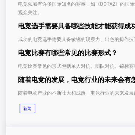
电竞领域有许多国际知名的赛事，如《DOTA2》的国际
观众关注。
电竞选手需要具备哪些技能才能获得成
成功的电竞选手需要具备敏锐的观察力、出色的操作技
电竞比赛有哪些常见的比赛形式？
电竞比赛常见的形式包括单人对抗、团队对抗、锦标赛
随着电竞的发展，电竞行业的未来会有
随着电竞产业的不断壮大和成熟，电竞行业的未来发展
新闻