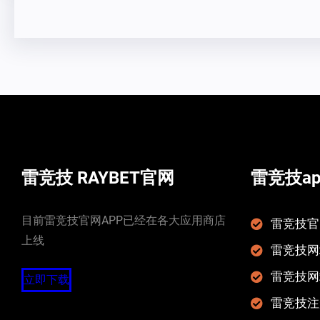
雷竞技 RAYBET官网
雷竞技ap
目前雷竞技官网APP已经在各大应用商店
雷竞技官
上线
雷竞技网
雷竞技网
立即下载
雷竞技注