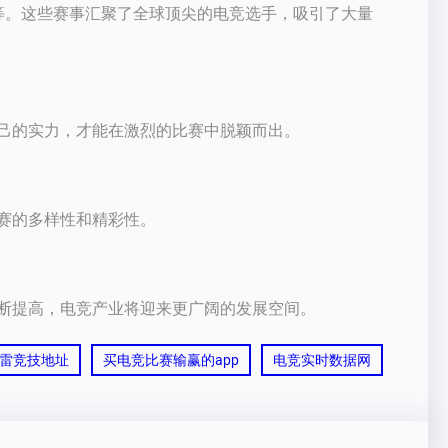
比赛等。这些赛事汇聚了全球顶尖的电竞选手，吸引了大量
己的实力，才能在激烈的比赛中脱颖而出。
赛的多样性和精彩性。
断提高，电竞产业将迎来更广阔的发展空间。
et雷竞技地址
买电竞比赛输赢的app
电竞实时数据网