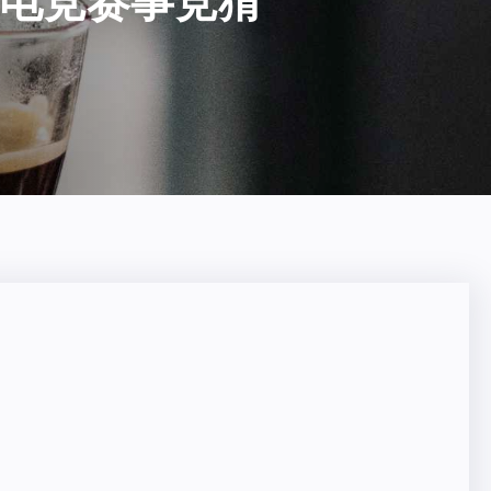
决赛电竞赛事竞猜