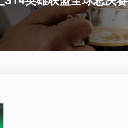
注网_S14英雄联盟全球总