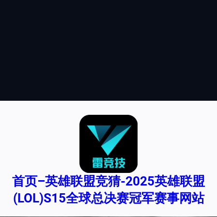
首页–英雄联盟竞猜-2025英雄联盟
(LOL)S15全球总决赛冠军赛事网站