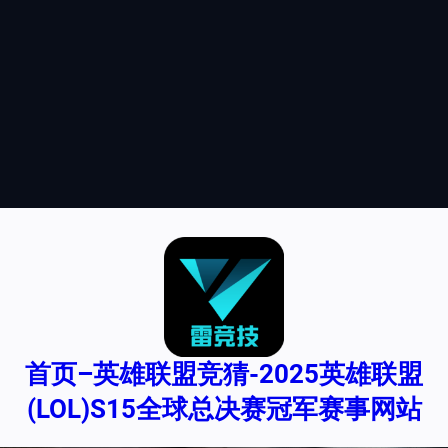
首页–英雄联盟竞猜-2025英雄联盟
(LOL)S15全球总决赛冠军赛事网站