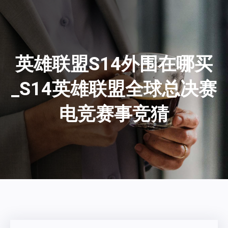
英雄联盟S14外围在哪买
_S14英雄联盟全球总决赛
电竞赛事竞猜