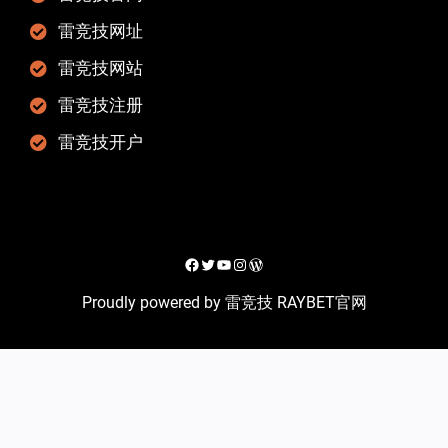
雷竞技网址
雷竞技网站
雷竞技注册
雷竞技开户
Facebook
Twitter
YouTube
Instagram
WordPress
Proudly powered by 雷竞技 RAYBET官网