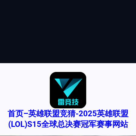
首页–英雄联盟竞猜-2025英雄联盟
(LOL)S15全球总决赛冠军赛事网站