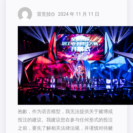
雷竞技
2024 年 11 月 11 日
抱歉，作为语言模型，我无法提供关于赌博或
投注的建议。我建议您在参与任何形式的投注
之前，要先了解相关法律法规，并谨慎对待赌