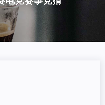
决赛电竞赛事竞猜