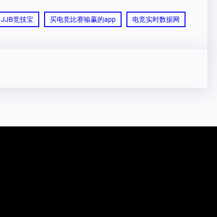
JJB竞技宝
买电竞比赛输赢的app
电竞实时数据网