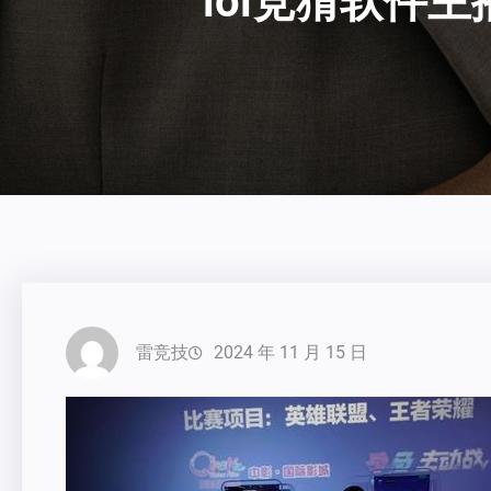
lol竞猜软件
雷竞技
2024 年 11 月 15 日