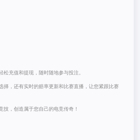
轻松充值和提现，随时随地参与投注。
选择，还有实时的赔率更新和比赛直播，让您紧跟比赛
竞技，创造属于您自己的电竞传奇！