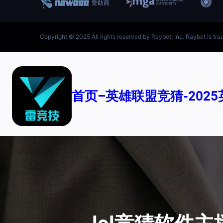
跳
至
内
首页–英雄联盟竞猜-2025
容