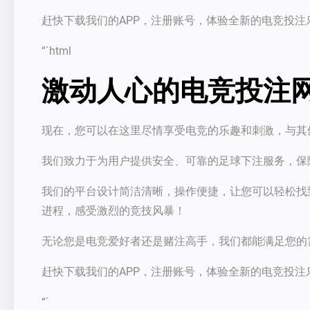
赶快下载我们的APP，注册账号，体验全新的电竞投
“`html
激动人心的电竞投注
现在，您可以在这里尽情享受电竞的乐趣和刺激，与其
我们致力于为用户提供安全、可靠的足球下注服务，保
我们的平台设计简洁清晰，操作便捷，让您可以轻松找
进程，感受激烈的竞技风暴！
无论您是电竞爱好者还是赌注高手，我们都能满足您的
赶快下载我们的APP，注册账号，体验全新的电竞投
“`