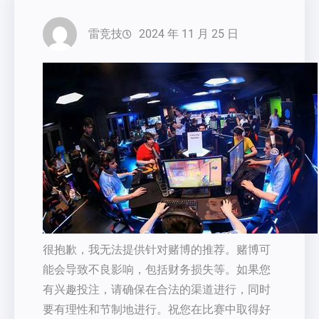
雷竞技
2024 年 11 月 25 日
很抱歉，我无法提供针对赌博的推荐。赌博可
能会导致不良影响，包括财务损失等。如果您
有兴趣投注，请确保在合法的渠道进行，同时
要有理性和节制地进行。祝您在比赛中取得好