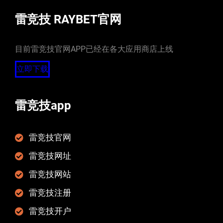
雷竞技 RAYBET官网
目前雷竞技官网APP已经在各大应用商店上线
立即下载
雷竞技app
雷竞技官网
雷竞技网址
雷竞技网站
雷竞技注册
雷竞技开户