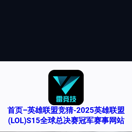
首页–英雄联盟竞猜-2025英雄联盟
(LOL)S15全球总决赛冠军赛事网站