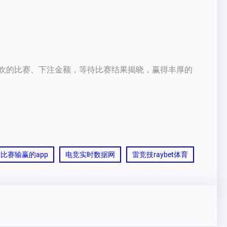
欢的比赛、下注金额，等待比赛结果揭晓，赢得丰厚的
比赛输赢的app
电竞实时数据网
雷竞技raybet体育