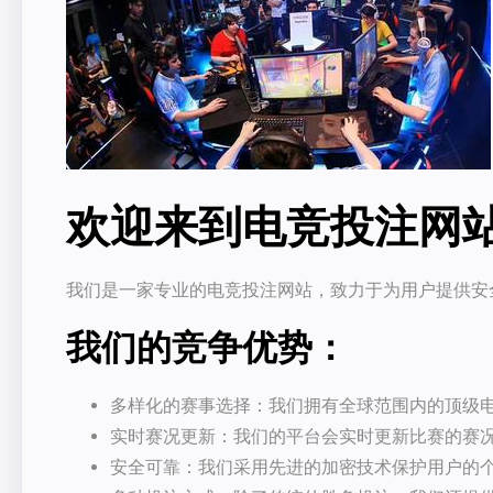
欢迎来到电竞投注网
我们是一家专业的电竞投注网站，致力于为用户提供安
我们的竞争优势：
多样化的赛事选择：我们拥有全球范围内的顶级电竞
实时赛况更新：我们的平台会实时更新比赛的赛
安全可靠：我们采用先进的加密技术保护用户的