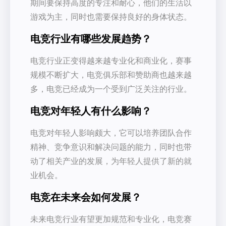
期间要保持高度的专注和耐心，他们的生活以
游戏为主，同时也需要保持良好的身体状态。
电竞行业有哪些发展趋势？
电竞行业正变得越来越专业化和商业化，赛事
规模不断扩大，电竞俱乐部和赞助商也越来越
多，电竞已经成为一个受到广泛关注的行业。
电竞对年轻人有什么影响？
电竞对年轻人影响颇大，它可以培养团队合作
精神、竞争意识和解决问题的能力，同时也带
动了相关产业的发展，为年轻人提供了新的就
业机会。
电竞在未来会如何发展？
未来电竞行业有望更加规范和专业化，电竞赛