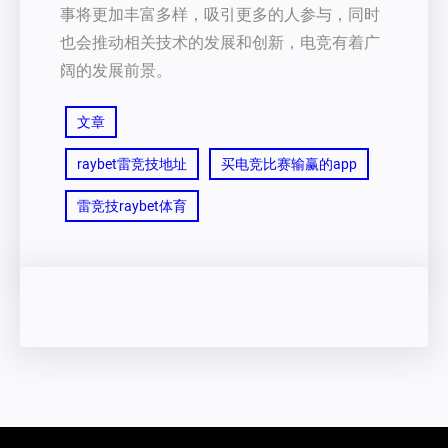
事将更加丰富多样，吸引更多的人参与，同时
也会推动相关技术的发展和创新，电竞有着广
阔的发展前景。
文章
raybet雷竞技地址
买电竞比赛输赢的app
雷竞技raybet体育