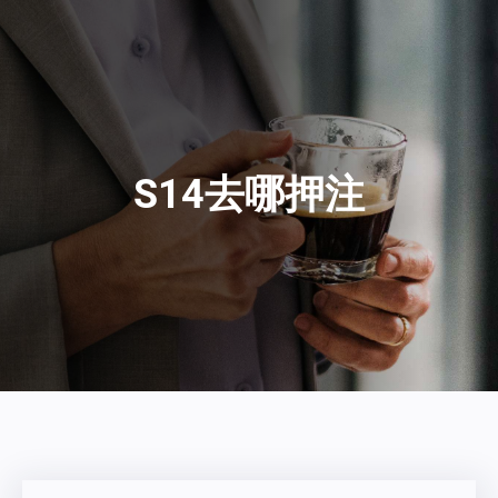
S14去哪押注