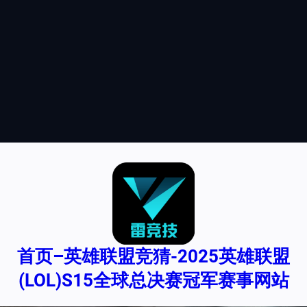
首页–英雄联盟竞猜-2025英雄联盟
(LOL)S15全球总决赛冠军赛事网站