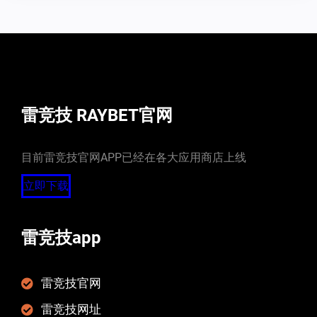
雷竞技 RAYBET官网
目前雷竞技官网APP已经在各大应用商店上线
立即下载
雷竞技app
雷竞技官网
雷竞技网址