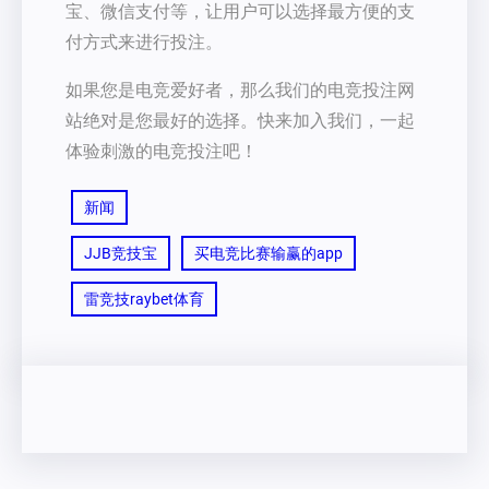
宝、微信支付等，让用户可以选择最方便的支
付方式来进行投注。
如果您是电竞爱好者，那么我们的电竞投注网
站绝对是您最好的选择。快来加入我们，一起
体验刺激的电竞投注吧！
新闻
JJB竞技宝
买电竞比赛输赢的app
雷竞技raybet体育