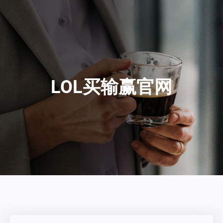
LOL买输赢官网