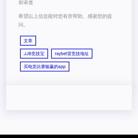
和审查
希望以上信息能对您有所帮助。感谢您的提
问。
文章
JJB竞技宝
raybet雷竞技地址
买电竞比赛输赢的app