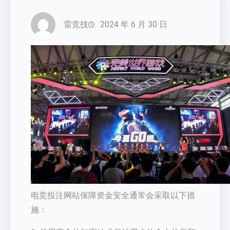
雷竞技
2024 年 6 月 30 日
电竞投注网站保障资金安全通常会采取以下措
施：