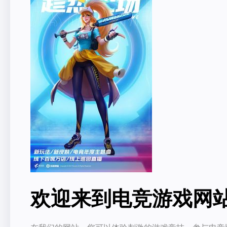
欢迎来到电竞游戏网