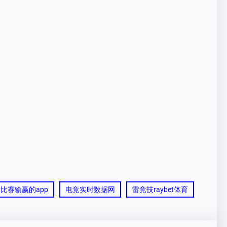
比赛输赢的app
电竞实时数据网
雷竞技raybet体育