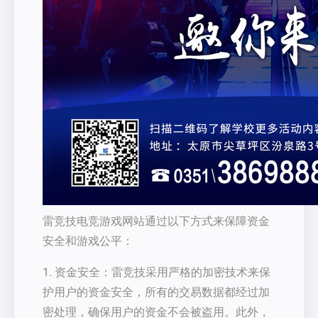
雷竞技电竞游戏网站通过以下方式来保障资金
安全和游戏公平：
1. 资金安全：雷竞技采用严格的加密技术来保
护用户的资金安全，所有的交易数据都经过加
密处理，确保用户的资金不会被盗用。此外，