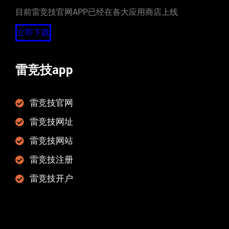
目前雷竞技官网APP已经在各大应用商店上线
立即下载
雷竞技app
雷竞技官网
雷竞技网址
雷竞技网站
雷竞技注册
雷竞技开户