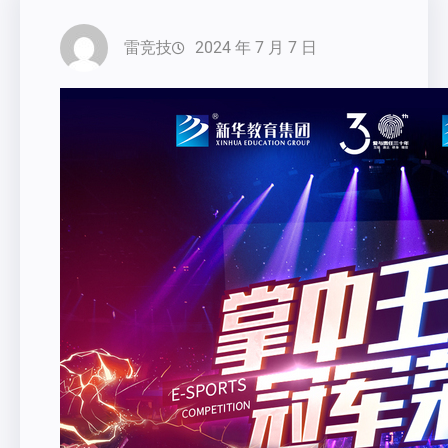
雷竞技
2024 年 7 月 7 日