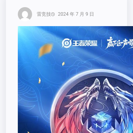
雷竞技
2024 年 7 月 9 日