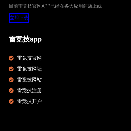
目前雷竞技官网APP已经在各大应用商店上线
立即下载
雷竞技app
雷竞技官网
雷竞技网址
雷竞技网站
雷竞技注册
雷竞技开户