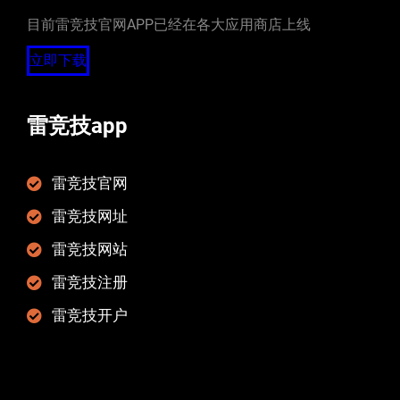
目前雷竞技官网APP已经在各大应用商店上线
立即下载
雷竞技app
雷竞技官网
雷竞技网址
雷竞技网站
雷竞技注册
雷竞技开户