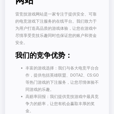
网站
雷竞技游戏网站是一家专注于提供安全、可靠
的电竞游戏下注服务的在线平台。我们致力于
为用户打造高品质的游戏体验，让您在游戏中
尽情享受竞技乐趣同时也保证您的账户和资金
安全。
我们的竞争优势：
丰富的游戏选择：我们与各大电竞平台合
作，提供包括英雄联盟、DOTA2、CS:GO
等热门游戏的下注服务，让您尽情体验不
同游戏的乐趣。
高赔率回报：我们提供竞技游戏中最具竞
争力的赔率，让您有机会赢取丰厚的奖
金。