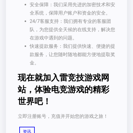
安全保障：我们采用先进的加密技术和安
全系统，保障用户账户和资金的安全。
24/7客服支持：我们拥有专业的客服团
队，为您提供全天候的在线支持，解决您
在游戏中遇到的问题。
快速提款服务：我们提供快速、便捷的提
款服务，让您随时随地都能方便地提取奖
金。
现在就加入雷竞技游戏网
站，体验电竞游戏的精彩
世界吧！
立即注册账号，充值并开始您的游戏之旅！
资讯