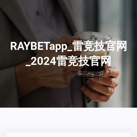
RAYBETapp_雷竞技官网
_2024雷竞技官网