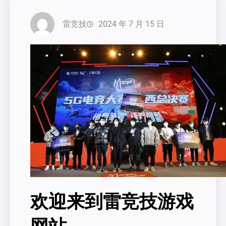
雷竞技
2024 年 7 月 15 日
欢迎来到雷竞技游戏