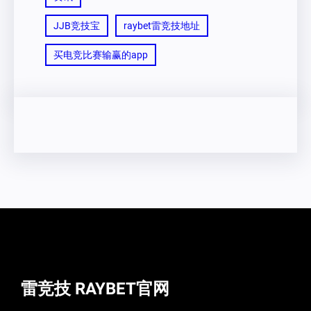
JJB竞技宝
raybet雷竞技地址
买电竞比赛输赢的app
雷竞技 RAYBET官网