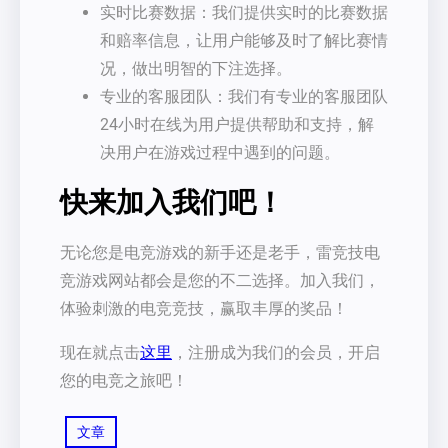
实时比赛数据：我们提供实时的比赛数据
和赔率信息，让用户能够及时了解比赛情
况，做出明智的下注选择。
专业的客服团队：我们有专业的客服团队
24小时在线为用户提供帮助和支持，解
决用户在游戏过程中遇到的问题。
快来加入我们吧！
无论您是电竞游戏的新手还是老手，雷竞技电
竞游戏网站都会是您的不二选择。加入我们，
体验刺激的电竞竞技，赢取丰厚的奖品！
现在就点击
这里
，注册成为我们的会员，开启
您的电竞之旅吧！
文章