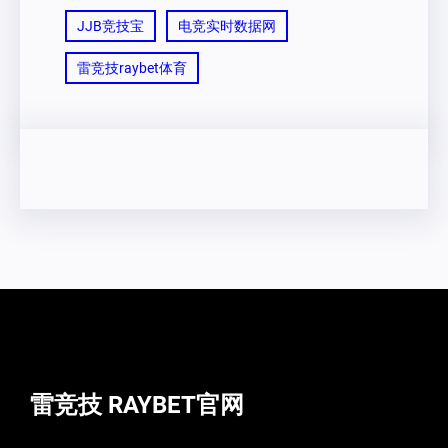
JJB竞技宝
电竞实时数据网
雷竞技raybet体育
雷竞技 RAYBET官网