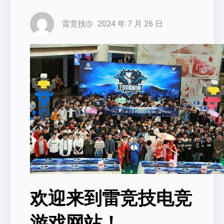
雷竞技
2024 年 7 月 26 日
欢迎来到雷竞技电竞
游戏网站！