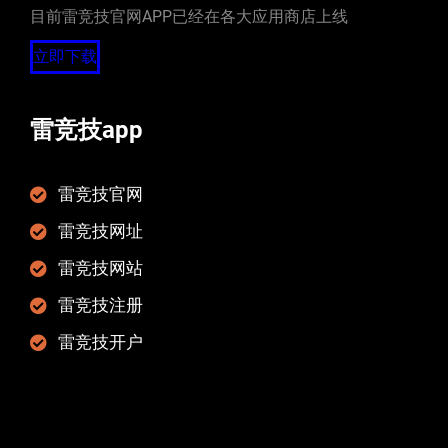
目前雷竞技官网APP已经在各大应用商店上线
立即下载
雷竞技app
雷竞技官网
雷竞技网址
雷竞技网站
雷竞技注册
雷竞技开户