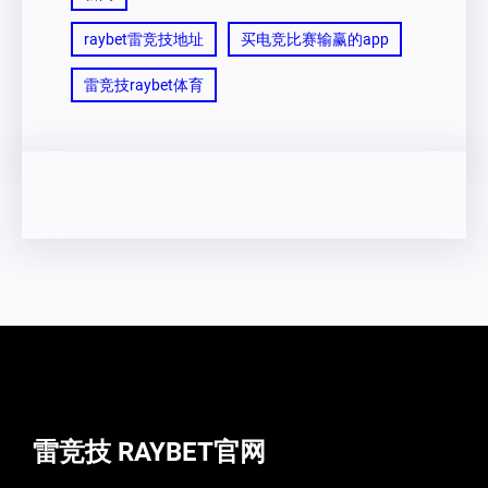
raybet雷竞技地址
买电竞比赛输赢的app
雷竞技raybet体育
雷竞技 RAYBET官网