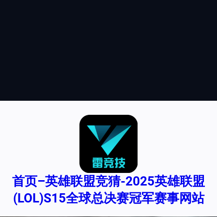
首页–英雄联盟竞猜-2025英雄联盟
(LOL)S15全球总决赛冠军赛事网站