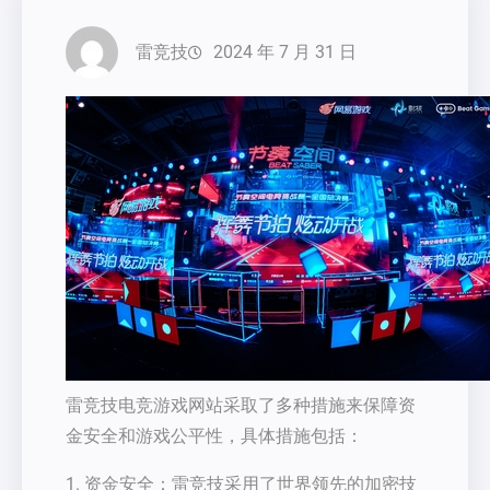
雷竞技
2024 年 7 月 31 日
雷竞技电竞游戏网站采取了多种措施来保障资
金安全和游戏公平性，具体措施包括：
1. 资金安全：雷竞技采用了世界领先的加密技