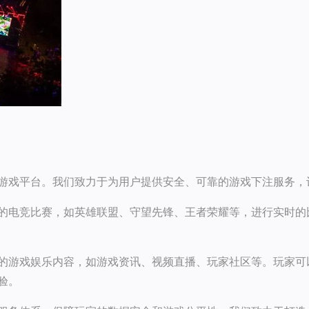
游戏平台。我们致力于为用户提供安全、可靠的游戏下注服务，
的电竞比赛，如英雄联盟、守望先锋、王者荣耀等，进行实时的
的游戏娱乐内容，如游戏资讯、视频直播、玩家社区等。玩家可
验。