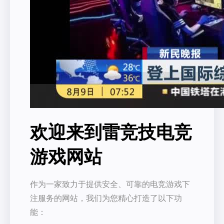
欢迎来到雷竞技电竞
游戏网站
作为一家致力于提供安全、可靠的电竞游戏下
注服务的网站，我们为您精心打造了以下功
能：