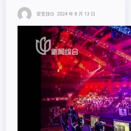
雷竞技
2024 年 8 月 13 日