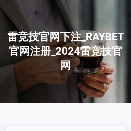
雷竞技官网下注_RAYBET
官网注册_2024雷竞技官
网