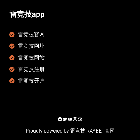
雷竞技app
雷竞技官网
雷竞技网址
雷竞技网站
雷竞技注册
雷竞技开户
Facebook
Twitter
YouTube
Instagram
WordPress
Proudly powered by 雷竞技 RAYBET官网