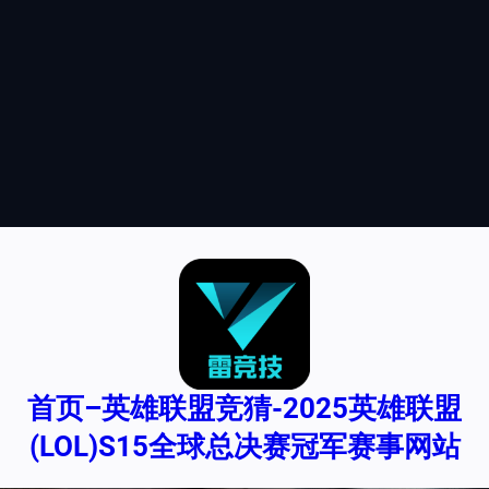
首页–英雄联盟竞猜-2025英雄联盟
(LOL)S15全球总决赛冠军赛事网站