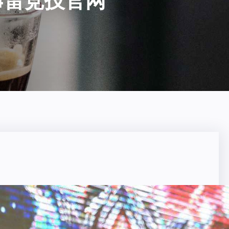
24雷竞技官网