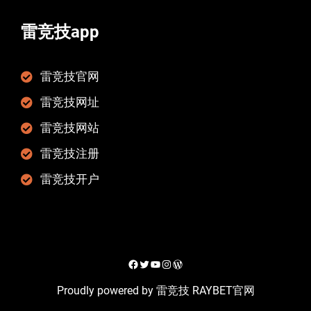
雷竞技app
雷竞技官网
雷竞技网址
雷竞技网站
雷竞技注册
雷竞技开户
Facebook
Twitter
YouTube
Instagram
WordPress
Proudly powered by 雷竞技 RAYBET官网