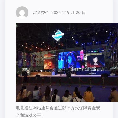
雷竞技
2024 年 9 月 26 日
电竞投注网站通常会通过以下方式保障资金安
全和游戏公平：