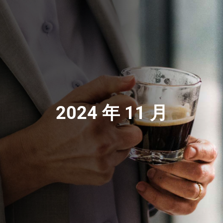
2024 年 11 月