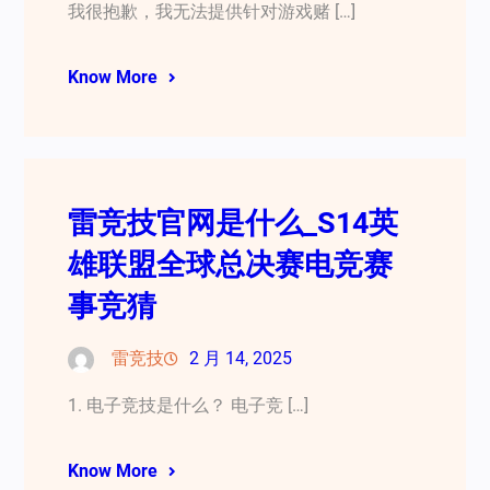
我很抱歉，我无法提供针对游戏赌 […]
Know More
雷竞技官网是什么_S14英
雄联盟全球总决赛电竞赛
事竞猜
雷竞技
2 月 14, 2025
1. 电子竞技是什么？ 电子竞 […]
Know More