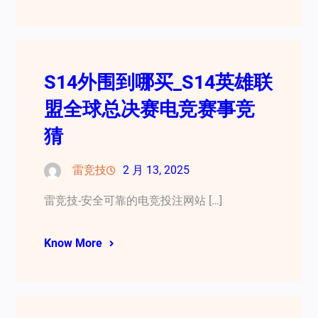
S14外围到哪买_S14英雄联
盟全球总决赛电竞赛事竞
猜
雷竞技
2 月 13, 2025
雷竞技-安全可靠的电竞投注网站 […]
Know More