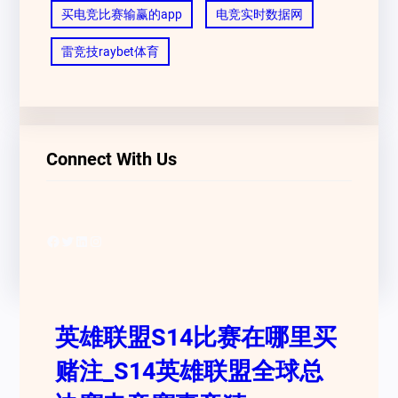
买电竞比赛输赢的app
电竞实时数据网
雷竞技raybet体育
Connect With Us
Facebook
Twitter
LinkedIn
Instagram
英雄联盟S14比赛在哪里买
赌注_S14英雄联盟全球总