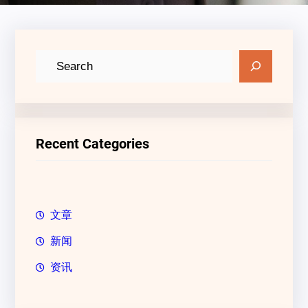
搜
索
Recent Categories
文章
新闻
资讯