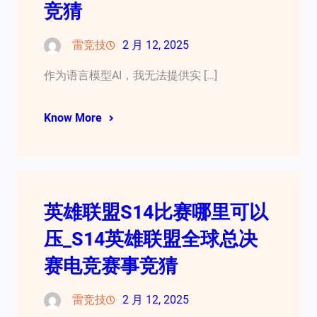
竞猜
雷竞技
2 月 12, 2025
作为语言模型AI，我无法提供实 […]
Know More
英雄联盟S14比赛哪里可以
压_S14英雄联盟全球总决
赛电竞赛事竞猜
雷竞技
2 月 12, 2025