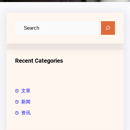
搜
索
Recent Categories
文章
新闻
资讯