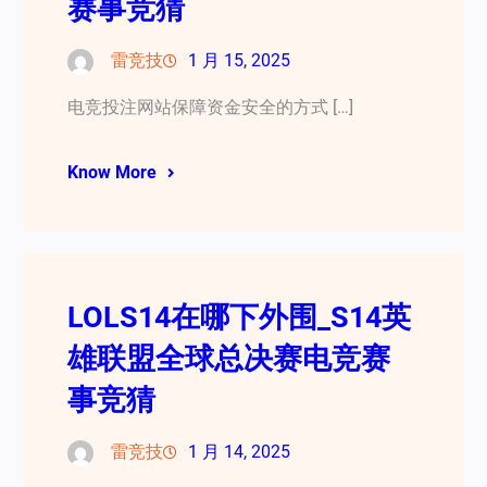
赛事竞猜
雷竞技
1 月 15, 2025
电竞投注网站保障资金安全的方式 […]
Know More
LOLS14在哪下外围_S14英
雄联盟全球总决赛电竞赛
事竞猜
雷竞技
1 月 14, 2025