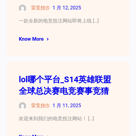
雷竞技
1 月 12, 2025
一款全新的电竞投注网站即将上线 […]
Know More
lol哪个平台_S14英雄联盟
全球总决赛电竞赛事竞猜
雷竞技
1 月 11, 2025
欢迎来到我们的电竞投注网站！ […]