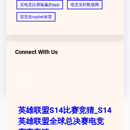
买电竞比赛输赢的app
电竞实时数据网
雷竞技raybet体育
Connect With Us
Facebook
Twitter
LinkedIn
Instagram
英雄联盟S14比赛竞猜_S14
英雄联盟全球总决赛电竞