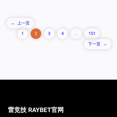
←
上一页
1
2
3
4
…
151
下一页
→
雷竞技 RAYBET官网