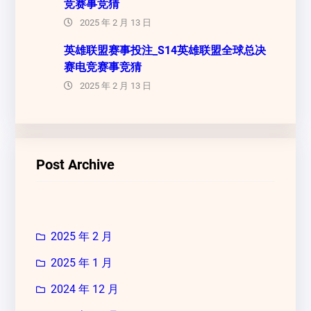
竞赛事竞猜
2025 年 2 月 13 日
英雄联盟赛事投注_S14英雄联盟全球总决
赛电竞赛事竞猜
2025 年 2 月 13 日
Post Archive
2025 年 2 月
2025 年 1 月
2024 年 12 月